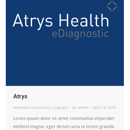
Atrys
Identidad corporativa
,
Logotipo
By
admin
abril 18, 2016
Lorem ipsum dolor sit amet communitas imperdiet
eleifend magna, eget dictum urna to lorem gravida