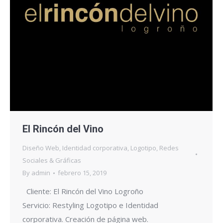
El Rincón del Vino
Diseño Web
,
Identidad corporativa
,
Logotipo
,
Redes
Sociales & Gráficas
By
admin
febrero 15, 2019
Cliente: El Rincón del Vino Logroño
Servicio: Restyling Logotipo e Identidad
corporativa. Creación de página web.