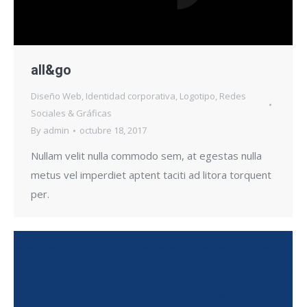
all&go
Diseño Web
,
Identidad corporativa
,
Logotipo
,
Redes
Sociales & Gráficas
By
admin
octubre 18, 2017
Nullam velit nulla commodo sem, at egestas nulla
metus vel imperdiet aptent taciti ad litora torquent
per.