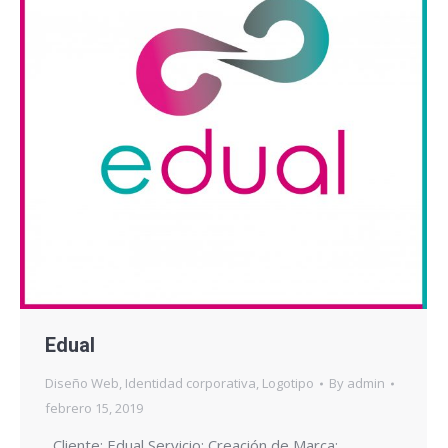
Edual
Diseño Web
,
Identidad corporativa
,
Logotipo
By
admin
febrero 15, 2019
Cliente: Edual Servicio: Creación de Marca: