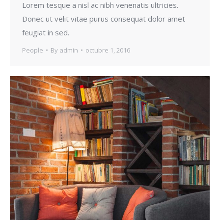
Lorem tesque a nisl ac nibh venenatis ultricies.
Donec ut velit vitae purus consequat dolor amet
feugiat in sed.
People
By
admin
octubre 1, 2016