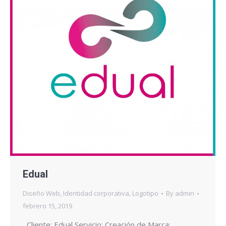
Edual
Diseño Web
,
Identidad corporativa
,
Logotipo
By
admin
febrero 15, 2019
Cliente: Edual Servicio: Creación de Marca: