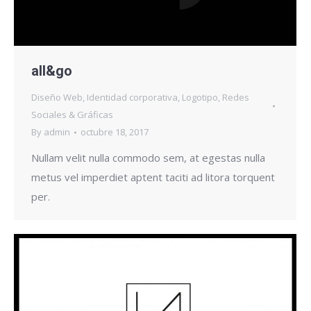
all&go
Diseño Web
,
Identidad corporativa
,
Logotipo
,
Redes
Sociales & Gráficas
By
admin
octubre 18, 2017
Nullam velit nulla commodo sem, at egestas nulla
metus vel imperdiet aptent taciti ad litora torquent
per.