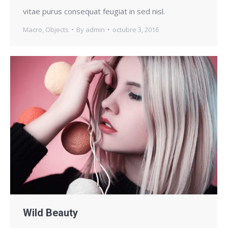
vitae purus consequat feugiat in sed nisl.
Macro
,
Objects
By
admin
octubre 3, 2016
Wild Beauty