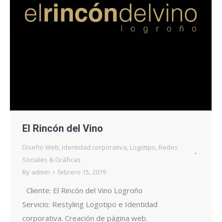
El Rincón del Vino
Diseño Web
,
Identidad corporativa
,
Logotipo
,
Redes
Sociales & Gráficas
By
admin
febrero 15, 2019
Cliente: El Rincón del Vino Logroño
Servicio: Restyling Logotipo e Identidad
corporativa. Creación de página web.