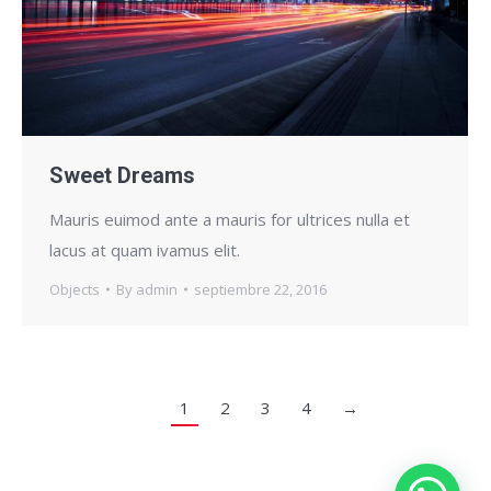
Sweet Dreams
Mauris euimod ante a mauris for ultrices nulla et
lacus at quam ivamus elit.
Objects
By
admin
septiembre 22, 2016
1
2
3
4
→