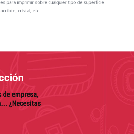
es para imprimir sobre cualquier tipo de superficie
crilato, cristal, etc.
ucción
s de empresa,
n.
.. ¿Necesitas