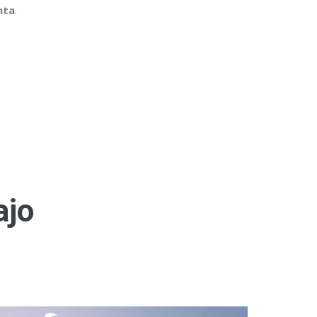
nta
.
ajo