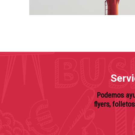
Servi
Podemos ayud
flyers, folleto